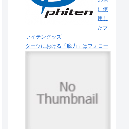
に使
用し
たフ
ァイテングッズ
ダーツにおける「脱力」はフォロー