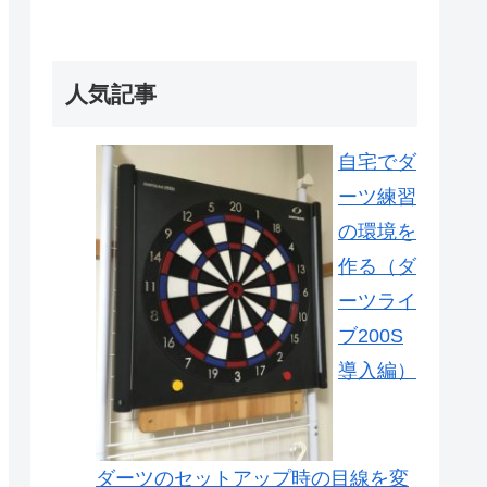
人気記事
自宅でダ
ーツ練習
の環境を
作る（ダ
ーツライ
ブ200S
導入編）
ダーツのセットアップ時の目線を変