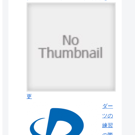
更
ダー
ツの
練習
の際