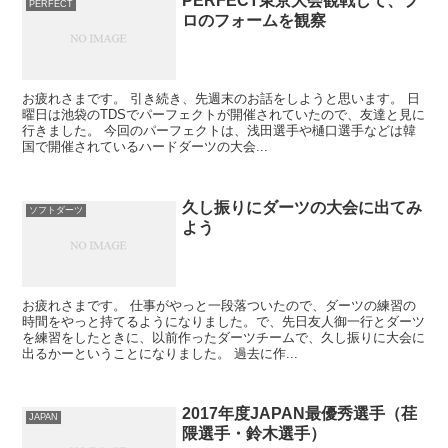
PERFECT東京大会観戦して、プ
PERFECT
ロのフォームを観察
お疲れさまです。 引き続き、先週末のお話をしようと思います。 日
曜日は池袋のTDSでパーフェクトが開催されていたので、友達と見に
行きました。 今回のパーフェクトは、浅田選手や樋口選手などは韓
国で開催されているハードダーツの大会...
久し振りにダーツの大会に出てみ
ソフトダーツ
よう
お疲れさまです。 仕事がやっと一段落ついたので、ダーツの練習の
時間をやっと持てるようになりました。で、先日友人御一行とダーツ
を練習をしたときに、以前作ったダーツチームで、久し振りに大会に
出るかーということになりました。 過去に作...
2017年度JAPAN最優秀選手（荏
JAPAN
隈選手・鈴木選手）